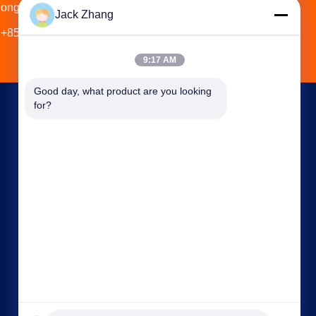
ong, Cina
Jack Zhang
+852-59568712
9:17 AM
Good day, what product are you looking 
for?
CONTATTACI
frank@lien.cn
+852-59568712
90-8 Dayang Road, 2° piano, comunità Rentian,
strada Fuhai, distretto Baoan, Shenzhen,
Guangdong, Cina