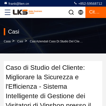
frank@lien.cn
+852-59568712
Citazione
Casi
>
>
Casa
Casi
Casi Aziendali Caso Di Studio Del Cliente: Migliorare La Sicurezza E L'Efficienza - Sistema Intelligente Di Gestione Dei Visitatori Di Vipshop Presso Il Centro Di Tanzhou
Caso di Studio del Cliente:
Migliorare la Sicurezza e
l'Efficienza - Sistema
Intelligente di Gestione dei
Visitatori di Vipshop presso il