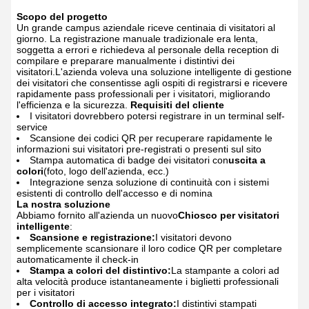
Scopo del progetto
Un grande campus aziendale riceve centinaia di visitatori al
giorno. La registrazione manuale tradizionale era lenta,
soggetta a errori e richiedeva al personale della reception di
compilare e preparare manualmente i distintivi dei
visitatori.L'azienda voleva una soluzione intelligente di gestione
dei visitatori che consentisse agli ospiti di registrarsi e ricevere
rapidamente pass professionali per i visitatori, migliorando
l'efficienza e la sicurezza.
Requisiti del cliente
I visitatori dovrebbero potersi registrare in un terminal self-
service
Scansione dei codici QR per recuperare rapidamente le
informazioni sui visitatori pre-registrati o presenti sul sito
Stampa automatica di badge dei visitatori con
uscita a
colori
(foto, logo dell'azienda, ecc.)
Integrazione senza soluzione di continuità con i sistemi
esistenti di controllo dell'accesso e di nomina
La nostra soluzione
Abbiamo fornito all'azienda un nuovo
Chiosco per visitatori
intelligente
:
Scansione e registrazione:
I visitatori devono
semplicemente scansionare il loro codice QR per completare
automaticamente il check-in
Stampa a colori del distintivo:
La stampante a colori ad
alta velocità produce istantaneamente i biglietti professionali
per i visitatori
Controllo di accesso integrato:
I distintivi stampati