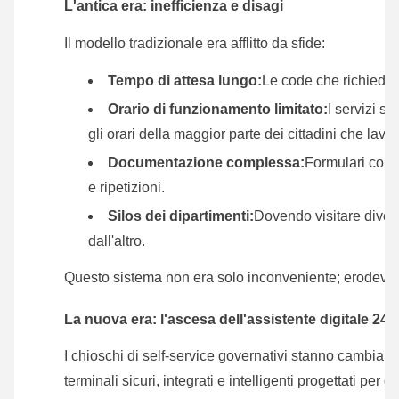
L'antica era: inefficienza e disagi
Il modello tradizionale era afflitto da sfide:
Tempo di attesa lungo:
Le code che richiedeva
Orario di funzionamento limitato:
I servizi so
gli orari della maggior parte dei cittadini che lavo
Documentazione complessa:
Formulari confu
e ripetizioni.
Silos dei dipartimenti:
Dovendo visitare diversi 
dall'altro.
Questo sistema non era solo inconveniente; erodeva l
La nuova era: l'ascesa dell'assistente digitale 24 
I chioschi di self-service governativi stanno cambian
terminali sicuri, integrati e intelligenti progettati pe