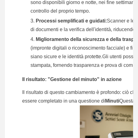
sono disponibili giorno e notte, nei fine settimana 
controllo del proprio tempo.
Processi semplificati e guidati:
Scanner e lett
di documenti e la verifica dell'identità, riducendo 
Miglioramento della sicurezza e della traspa
(impronte digitali o riconoscimento facciale) e fir
siano sicure e le identità protette.Gli utenti po
stampata, fornendo trasparenza e prova di compl
Il risultato: "Gestione del minuto" in azione
Il risultato di questo cambiamento è profondo: ciò che 
essere completato in una questione di
Minuti
Questa "