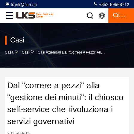
frank@lien.cn
+852-59568712
Citazione
Casi
>
>
Casa
Casi
Casi Aziendali Dal "correre A Pezzi" Alla "gestione Dei Minuti": Il Chiosco Self-Service Che Rivoluziona I Servizi Governativi
Dal "correre a pezzi" alla
"gestione dei minuti": il chiosco
self-service che rivoluziona i
servizi governativi
2025-09-02