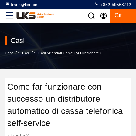
frank@lien.cn
+852-59568712
Citazione
Casi
>
>
Casa
Casi
Casi Aziendali Come Far Funzionare Con Successo Un Distributore Automatico Di Cassa Telefonica Self-Service
Come far funzionare con
successo un distributore
automatico di cassa telefonica
self-service
2026-01-24