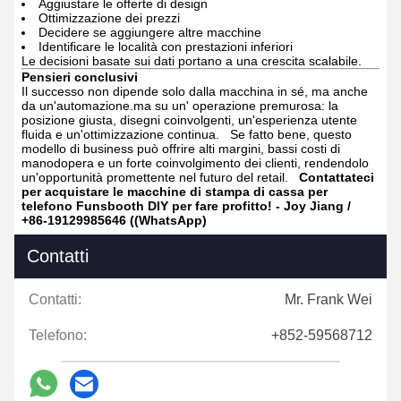
Aggiustare le offerte di design
Ottimizzazione dei prezzi
Decidere se aggiungere altre macchine
Identificare le località con prestazioni inferiori
Le decisioni basate sui dati portano a una crescita scalabile.
Pensieri conclusivi
Il successo non dipende solo dalla macchina in sé, ma anche
da un'automazione.ma su un' operazione premurosa: la
posizione giusta, disegni coinvolgenti, un'esperienza utente
fluida e un'ottimizzazione continua.
Se fatto bene, questo
modello di business può offrire alti margini, bassi costi di
manodopera e un forte coinvolgimento dei clienti, rendendolo
un'opportunità promettente nel futuro del retail.
Contattateci
per acquistare le macchine di stampa di cassa per
telefono Funsbooth DIY per fare profitto! - Joy Jiang /
+86-19129985646 ((WhatsApp)
Contatti
Contatti:
Mr. Frank Wei
Telefono:
+852-59568712