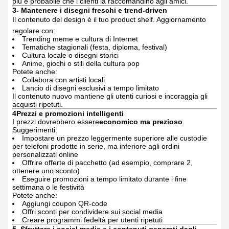
più è probabile che i clienti la raccomandino agli amici.
3- Mantenere i disegni freschi e trend-driven
Il contenuto del design è il tuo product shelf.
Aggiornamento
regolare con:
Trending meme e cultura di Internet
Tematiche stagionali (festa, diploma, festival)
Cultura locale o disegni storici
Anime, giochi o stili della cultura pop
Potete anche:
Collabora con artisti locali
Lancio di disegni esclusivi a tempo limitato
Il contenuto nuovo mantiene gli utenti curiosi e incoraggia gli
acquisti ripetuti.
4Prezzi e promozioni intelligenti
I prezzi dovrebbero essere
economico ma prezioso
.
Suggerimenti:
Impostare un prezzo leggermente superiore alle custodie
per telefoni prodotte in serie, ma inferiore agli ordini
personalizzati online
Offrire offerte di pacchetto (ad esempio, comprare 2,
ottenere uno sconto)
Eseguire promozioni a tempo limitato durante i fine
settimana o le festività
Potete anche:
Aggiungi coupon QR-code
Offri sconti per condividere sui social media
Creare programmi fedeltà per utenti ripetuti
5. Sfruttare i social media e i contenuti generati dagli