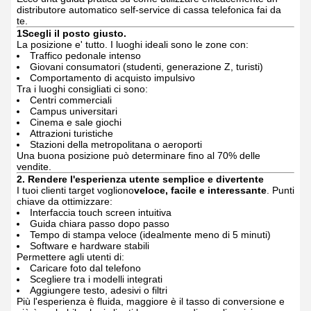
distributore automatico self-service di cassa telefonica fai da
te.
1Scegli il posto giusto.
La posizione e' tutto.
I luoghi ideali sono le zone con:
Traffico pedonale intenso
Giovani consumatori (studenti, generazione Z, turisti)
Comportamento di acquisto impulsivo
Tra i luoghi consigliati ci sono:
Centri commerciali
Campus universitari
Cinema e sale giochi
Attrazioni turistiche
Stazioni della metropolitana o aeroporti
Una buona posizione può determinare fino al 70% delle
vendite.
2. Rendere l'esperienza utente semplice e divertente
I tuoi clienti target vogliono
veloce, facile e interessante
.
Punti
chiave da ottimizzare:
Interfaccia touch screen intuitiva
Guida chiara passo dopo passo
Tempo di stampa veloce (idealmente meno di 5 minuti)
Software e hardware stabili
Permettere agli utenti di:
Caricare foto dal telefono
Scegliere tra i modelli integrati
Aggiungere testo, adesivi o filtri
Più l'esperienza è fluida, maggiore è il tasso di conversione e