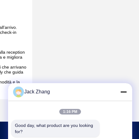
ll'arrivo.
 check-in
lla reception
a e migliora
ti che arrivano
dly che guida
modità e la
Jack Zhang
1:16 PM
Good day, what product are you looking 
for?
CONTATTACI