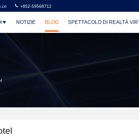
n.cn
+852-59568712
I
NOTIZIE
BLOG
SPETTACOLO DI REALTÀ VI
l
otel