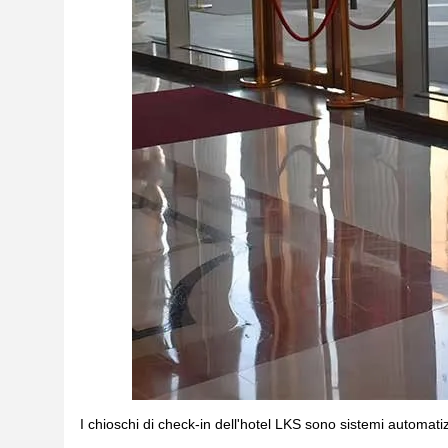
I chioschi di check-in dell'hotel LKS sono sistemi automatizz