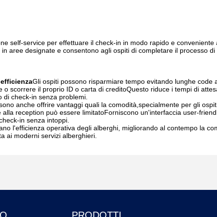
ione self-service per effettuare il check-in in modo rapido e conveniente a
 o in aree designate e consentono agli ospiti di completare il processo di
è
efficienza
Gli ospiti possono risparmiare tempo evitando lunghe code a
e o scorrere il proprio ID o carta di creditoQuesto riduce i tempi di attes
o di check-in senza problemi.
possono anche offrire vantaggi quali la comodità,specialmente per gli ospi
 alla reception può essere limitatoForniscono un'interfaccia user-frien
 check-in senza intoppi.
rano l'efficienza operativa degli alberghi, migliorando al contempo la co
a ai moderni servizi alberghieri.
MO
PRODOTTI