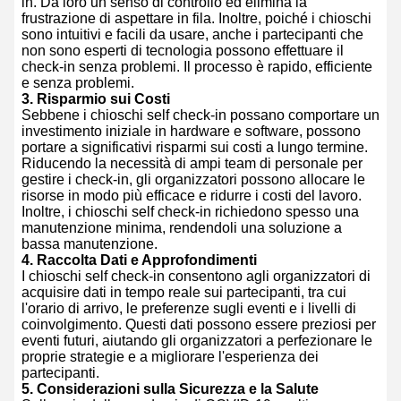
in. Dà loro un senso di controllo ed elimina la
frustrazione di aspettare in fila. Inoltre, poiché i chioschi
sono intuitivi e facili da usare, anche i partecipanti che
non sono esperti di tecnologia possono effettuare il
check-in senza problemi. Il processo è rapido, efficiente
e senza problemi.
3.
Risparmio sui Costi
Sebbene i chioschi self check-in possano comportare un
investimento iniziale in hardware e software, possono
portare a significativi risparmi sui costi a lungo termine.
Riducendo la necessità di ampi team di personale per
gestire i check-in, gli organizzatori possono allocare le
risorse in modo più efficace e ridurre i costi del lavoro.
Inoltre, i chioschi self check-in richiedono spesso una
manutenzione minima, rendendoli una soluzione a
bassa manutenzione.
4.
Raccolta Dati e Approfondimenti
I chioschi self check-in consentono agli organizzatori di
acquisire dati in tempo reale sui partecipanti, tra cui
l'orario di arrivo, le preferenze sugli eventi e i livelli di
coinvolgimento. Questi dati possono essere preziosi per
eventi futuri, aiutando gli organizzatori a perfezionare le
proprie strategie e a migliorare l'esperienza dei
partecipanti.
5.
Considerazioni sulla Sicurezza e la Salute