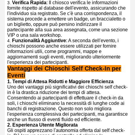
Verifica Rapida
: Il chiosco verifica le informazioni
fornite rispetto al database dell'evento, assicurando che
l'individuo sia registrato. Se c'è una corrispondenza, il
sistema procede a emettere un badge, un braccialetto o
un biglietto, oppure può persino indirizzare il
partecipante alla sua area assegnata, come una sezione
VIP o una sala workshop.
Funzionalità Aggiuntive
: A seconda dell'evento, i
chioschi possono anche essere utilizzati per fornire
informazioni utili, come programmi, mappe e
aggiornamenti sugli eventi, migliorando ulteriormente
l'esperienza dei partecipanti.
Vantaggi dei Chioschi Self Check-In per
Eventi
1.
Tempi di Attesa Ridotti e Maggiore Efficienza
Uno dei vantaggi più significativi dei chioschi self check-
in è la drastica riduzione dei tempi di attesa.
Consentendo ai partecipanti di effettuare il check-in da
soli, i chioschi eliminano la necessità di lunghe code ai
banchi di registrazione. Questo non solo migliora
l'esperienza complessiva dei partecipanti, ma garantisce
anche un flusso di eventi fluido ed efficiente.
2.
Esperienza Utente Migliorata
Gli ospiti apprezzano l'autonomia offerta dal self check-