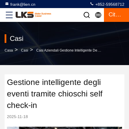
frank@lien.cn
+852-59568712
Citazione
Casi
>
>
Casa
Casi
Casi Aziendali Gestione Intelligente Degli Eventi Tramite Chioschi Self Check-In
Gestione intelligente degli
eventi tramite chioschi self
check-in
2025-11-18