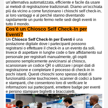
un'alternativa automatizzata, efficiente e facile da usare
ai metodi di registrazione tradizionali. Diamo un'occhiata
più da vicino a come funzionano i chioschi self check-in,
ai loro vantaggi e al perché stanno diventando
rapidamente un punto fermo nelle sedi degli eventi in
tutto il mondo.
Cos'è un Chiosco Self Check-In per
Eventi?
Un
Chiosco Self Check-In per Eventi
è una
postazione digitale dove i partecipanti possono
registrarsi o effettuare il check-in a un evento da soli.
Invece di aspettare in lunghe code o fare affidamento sul
personale per registrarli manualmente, gli ospiti
possono semplicemente avvicinarsi al chiosco,
scansionare un codice QR o utilizzare i propri dati di
registrazione e completare il processo di check-in in
pochi istanti. Questi chioschi sono spesso dotati di
funzionalità come touchscreen, scanner di codici a barre
e stampanti, che consentono loro di verificare le
informazioni sui partecipanti, emettere badge per eventi
e persino stampare biglietti o braccialetti.