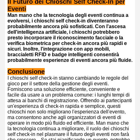
Il Futuro dei Chioschi Self Check-In per
Eventi
Man mano che la tecnologia degli eventi continua a
evolversi, i chioschi self check-in diventeranno
probabilmente ancora più sofisticati. Con l'ascesa
dell'intelligenza artificiale, i chioschi potrebbero
presto incorporare il riconoscimento facciale o la
verifica biometrica per check-in ancora più rapidi e
sicuri. Inoltre, l'integrazione con app mobili,
braccialetti RFID e badge intelligenti consentirà
probabilmente esperienze di eventi ancora più fluide.
Conclusione
I chioschi self check-in stanno cambiando le regole del
gioco per il settore della gestione degli eventi.
Forniscono una soluzione efficiente, conveniente e
facile da usare a un problema comune: i lunghi tempi di
attesa ai banchi di registrazione. Offrendo ai partecipanti
un'esperienza di check-in rapida e semplice, questi
chioschi non solo migliorano l'esperienza dell'evento,
ma consentono anche agli organizzatori di eventi di
operare in modo più fluido ed efficiente. Man mano che
la tecnologia continua a migliorare, il ruolo dei chioschi
self check-in nel plasmare il futuro degli eventi non farà
che crescere.
Se stai pianificando un evento, potrebbe