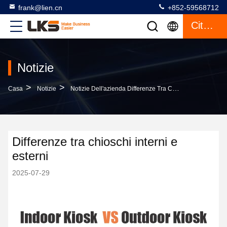
frank@lien.cn
+852-59568712
Citazione
Notizie
>
>
Casa
Notizie
Notizie Dell'azienda Differenze Tra Chioschi Interni E Esterni
Differenze tra chioschi interni e
esterni
2025-07-29