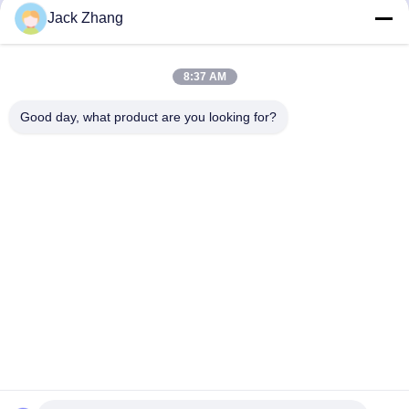
Invii
Jack Zhang
8:37 AM
Good day, what product are you looking for?
SHENZHEN LEAN KIOSK SYSTEMS CO.,
LTD.
frank@lien.cn
+852-59568712
90-8 Dayang Road, 2° piano, comunità Rentian, strada Fuhai,
distretto Baoan, Shenzhen, Guangdong, Cina
Buona qualità della Cina Stazione di pagamento del parcheggio Fornitore. ©