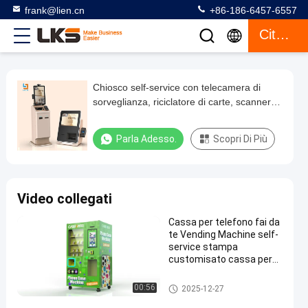
frank@lien.cn
+86-186-6457-6557
Citazione
Chiosco self-service con telecamera di
Chiosco
sorveglianza, riciclatore di carte, scanner di
self-
passaporti
service
Parla Adesso.
Scopri Di Più
con
telecamera
di
Video collegati
sorveglianza,
Cassa per telefono fai da
riciclatore
te Vending Machine self-
di
service stampa
customisato cassa per
carte,
telefono
scanner
chiosco self-service
00:56
2025-12-27
di