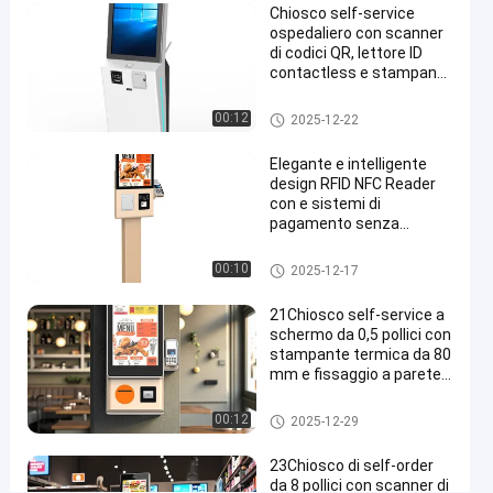
Chiosco self-service
passaporti
ospedaliero con scanner
di codici QR, lettore ID
Parla
contactless e stampante
chiosco
2026-
452
adesso.
self-
termica da 80 mm
01-07
viste
service
Condividi
chiosco self-service
00:12
2025-12-22
#
Elegante e intelligente
tocco
design RFID NFC Reader
con e sistemi di
dello
pagamento senza
schermo
contatto
chioschi
chiosco self-service
00:10
2025-12-17
#
chiosco di
21Chiosco self-service a
servizio di
schermo da 0,5 pollici con
stampante termica da 80
assistenza
mm e fissaggio a parete
al cliente
per il pagamento e il
#
check-in
chiosco self-service
00:12
2025-12-29
chiosco
di
23Chiosco di self-order
attività
da 8 pollici con scanner di