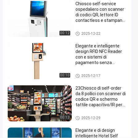
Chiosco self-service
80
ospedaliero con scanner
mm
di codici QR, lettore ID
contactless e stampante
e
termica da 80 mm
fissaggio
chiosco self-service
00:12
2025-12-22
a
Elegante e intelligente
parete
design RFID NFC Reader
per
con e sistemi di
pagamento senza
il
contatto
pagamento
chiosco self-service
00:10
2025-12-17
e
23Chiosco di self-order
il
da 8 pollici con scanner di
codice QR e schermo
check-
tattile capacitivo/IR per
in
ambienti al dettaglio
chiosco self-service
00:13
2025-12-29
Parla
chiosco
2025-
18
adesso.
self-
Elegante e di design
12-29
viste
service
Condividi
intelligente Hotel Self