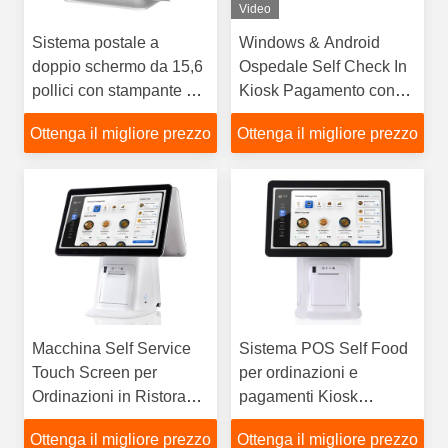
Video
Sistema postale a
Windows & Android
doppio schermo da 15,6
Ospedale Self Check In
pollici con stampante di
Kiosk Pagamento con
ricevute e scanner di
carta Macchina self-
Ottenga il migliore prezzo
Ottenga il migliore prezzo
codici a barre
service con scanner di
codice QR
Macchina Self Service
Sistema POS Self Food
Touch Screen per
per ordinazioni e
Ordinazioni in Ristorante
pagamenti Kiosk
Sistemi Pos
Scanner QR Code per
Ottenga il migliore prezzo
Ottenga il migliore prezzo
Ristorante Centro