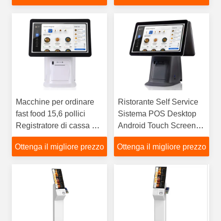
Commerciale
Macchine per ordinare
Ristorante Self Service
fast food 15,6 pollici
Sistema POS Desktop
Registratore di cassa di
Android Touch Screen
scrivania Catena di
Ordinazione automatica
Ottenga il migliore prezzo
Ottenga il migliore prezzo
ristoranti con stampante
termica da 80 mm