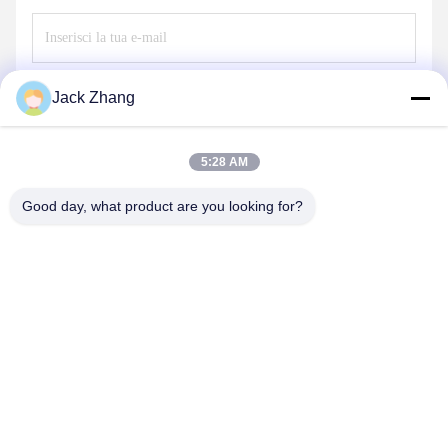
Invii
Jack Zhang
5:28 AM
Good day, what product are you looking for?
SHENZHEN LEAN KIOSK SYSTEMS CO.,
LTD.
frank@lien.cn
+852-59568712
90-8 Dayang Road, 2° piano, comunità Rentian, strada Fuhai,