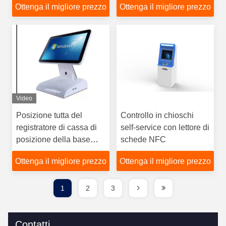
Ottenga il migliore prezzo
Ottenga il migliore prezzo
Touch Screen Kiosk di
self-checkout
Video
Posizione tutta del
Controllo in chioschi
registratore di cassa di
self-service con lettore di
posizione della base
schede NFC
della lega di alluminio in
Ottenga il migliore prezzo
Ottenga il migliore prezzo
un computer dello
schermo attivabile al
tatto
1
2
3
Contatti