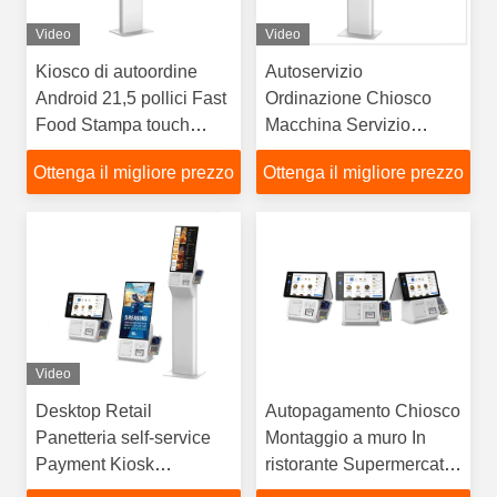
Video
Video
Kiosco di autoordine
Autoservizio
Android 21,5 pollici Fast
Ordinazione Chiosco
Food Stampa touch
Macchina Servizio
screen Kiosco di
Clienti Informazioni
Ottenga il migliore prezzo
Ottenga il migliore prezzo
autoordine
Sanitarie Touch Screen
Video
Desktop Retail
Autopagamento Chiosco
Panetteria self-service
Montaggio a muro In
Payment Kiosk
ristorante Supermercato
Macchina Fast Food
Autopagamento