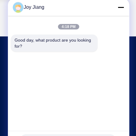
Joy Jiang
4:18 PM
Good day, what product are you looking 
for?
CONTATTACI
frank@lien.cn
+852-59568712
90-8 Dayang Road, 2° piano, comunità Rentian,
strada Fuhai, distretto Baoan, Shenzhen,
Guangdong, Cina