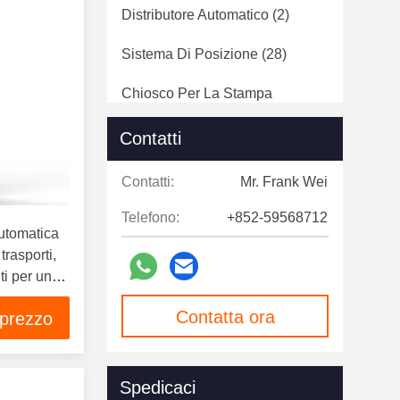
Distributore Automatico
(2)
Sistema Di Posizione
(28)
Chiosco Per La Stampa
Fotografica
(29)
Contatti
Monitor Del Touch Screen
(7)
Contatti:
Mr. Frank Wei
Segnaletica Digitale
(124)
Telefono:
+852-59568712
Portoni Di Velocità
(12)
automatica
trasporti,
nti per una
uzioni in
Contatta ora
 prezzo
Spedicaci