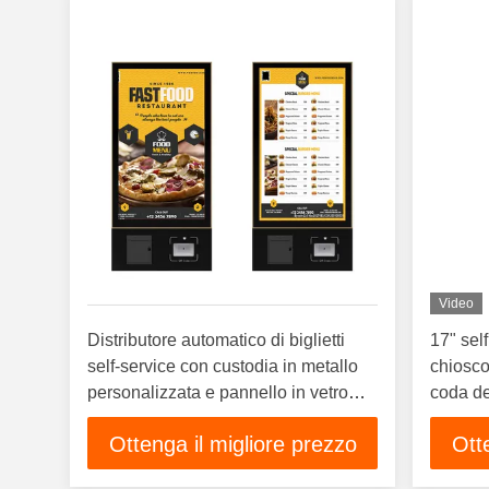
Video
Distributore automatico di biglietti
17" self
self-service con custodia in metallo
chiosco
personalizzata e pannello in vetro
coda de
temperato Chiosco automatico per
Ottenga il migliore prezzo
Ott
biglietti