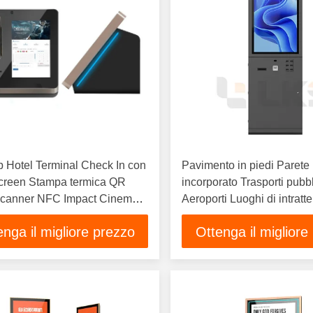
 Hotel Terminal Check In con
Pavimento in piedi Parete
screen Stampa termica QR
incorporato Trasporti pubbl
canner NFC Impact Cinema
Aeroporti Luoghi di intrat
Kiosk
Parcheggio Biglietto vend
enga il migliore prezzo
Ottenga il migliore
machine Chiosco di stam