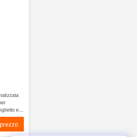
matizzata
per
iglietto e
el cliente
 prezzo