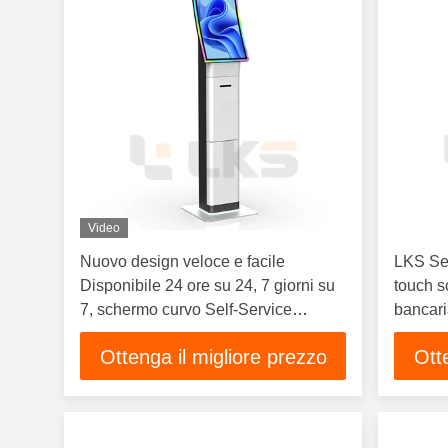
Video
Nuovo design veloce e facile
LKS Sel
Disponibile 24 ore su 24, 7 giorni su
touch s
7, schermo curvo Self-Service
bancar
Chiosco biglietto per cinema Eventi
bigliett
Ottenga il migliore prezzo
Ott
aeroportuali