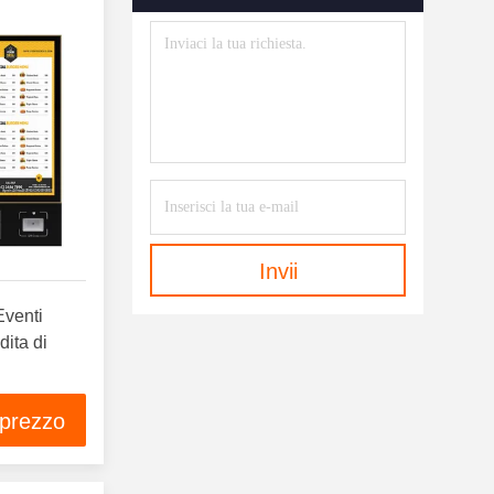
Invii
Eventi
dita di
 prezzo