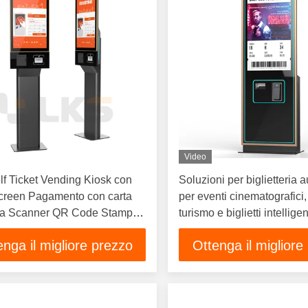
Video
f Ticket Vending Kiosk con
Soluzioni per biglietteria 
creen Pagamento con carta
per eventi cinematografici, 
ia Scanner QR Code Stampa
turismo e biglietti intellige
i termici
bigliettazione senza interr
enga il migliore prezzo
Ottenga il migliore
tutti i settori