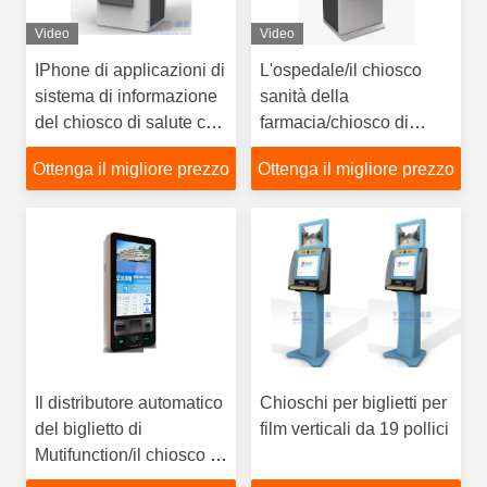
Video
Video
IPhone di applicazioni di
L'ospedale/il chiosco
sistema di informazione
sanità della
del chiosco di salute che
farmacia/chiosco di
visualizza il tipo di
assistenza medica si
Ottenga il migliore prezzo
Ottenga il migliore prezzo
interfaccia
conformano Europa
MDD e U.S.A. FDCA
standard, progettazione
elegante da LKS
Il distributore automatico
Chioschi per biglietti per
del biglietto di
film verticali da 19 pollici
Mutifunction/il chiosco di
/Self-Service del chiosco