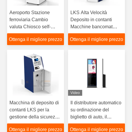
Aeroporto Stazione
LKS Alta Velocità
ferroviaria Cambio
Deposito in contanti
valuta Chiosco self-
Macchine bancomat
service Bancomat
Banconote Maniglia
Ottenga il migliore prezzo
Ottenga il migliore prezzo
Bancomat
Chiosco
Video
Macchina di deposito di
Il distributore automatico
contanti LKS per la
su ordinazione del
gestione della sicurezza
biglietto di auto, il
dei contanti al dettaglio e
chiosco self service per
Ottenga il migliore prezzo
Ottenga il migliore prezzo
delle stazioni di servizio
il teatro, l'area pubblica