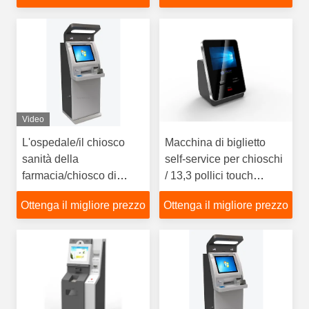
ecc, forniscono il costo
rapido di risparmi di
Service&
Video
L'ospedale/il chiosco
Macchina di biglietto
sanità della
self-service per chioschi
farmacia/chiosco di
/ 13,3 pollici touch
assistenza medica si
screen, cinema / teatro
Ottenga il migliore prezzo
Ottenga il migliore prezzo
conformano Europa
Chioschi biglietti per
MDD e U.S.A. FDCA
servizio rapido
standard, progettazione
elegante da LKS