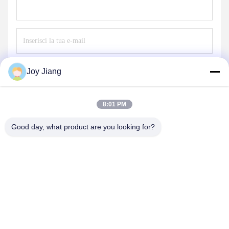
Invii
Joy Jiang
8:01 PM
Good day, what product are you looking for?
SHENZHEN LEAN KIOSK SYSTEMS CO.,
LTD.
frank@lien.cn
+852-59568712