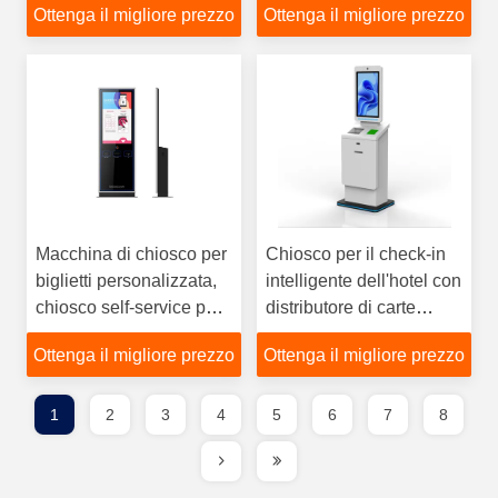
Ottenga il migliore prezzo
Ottenga il migliore prezzo
pagamento di Bill per la
Comunità, salva il
tempo, aumenta
l'efficienza
Macchina di chiosco per
Chiosco per il check-in
biglietti personalizzata,
intelligente dell'hotel con
chiosco self-service per
distributore di carte
teatro, aree pubbliche,
chiave e stampante
Ottenga il migliore prezzo
Ottenga il migliore prezzo
ecc., Fornisce un
servizio rapido e
risparmia costi
1
2
3
4
5
6
7
8