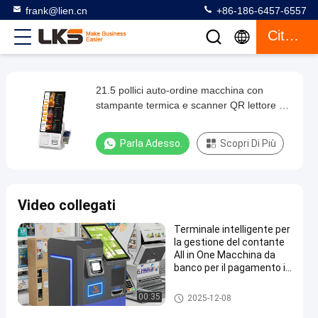
frank@lien.cn
+86-186-6457-6557
Citazione
21.5 pollici auto-ordine macchina con
21.5
stampante termica e scanner QR lettore di
pollici
carte di credito
auto-
Parla Adesso.
Scopri Di Più
ordine
macchina
con
Video collegati
stampante
Terminale intelligente per
termica
la gestione del contante
e
All in One Macchina da
banco per il pagamento in
scanner
contanti e l'erogazione
QR
del resto
Chiosco di pagamento
00:35
2025-12-08
lettore