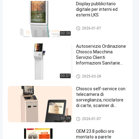
Display pubblicitario
di
digitale per interni ed
carte
esterni LKS
di
segnaletica digitale
2026-01-07
credito
00:38
Parla
Autoservizio Ordinazione
Chiosco
2024-
382
adesso.
d'ordinazione
Chiosco Macchina
09-21
viste
di auto
Servizio Clienti
Condividi
Informazioni Sanitarie
Touch Screen
#
sistema di posizione
00:07
chiosco di
2025-03-28
informazioni
Chiosco self-service con
all'aperto
telecamera di
#
sorveglianza, riciclatore
chioschi di
di carte, scanner di
passaporti
multimedia
#
chiosco self-service
00:39
2026-01-07
Outdoor
OEM 23.8 pollici oro
Touch
montato a parete