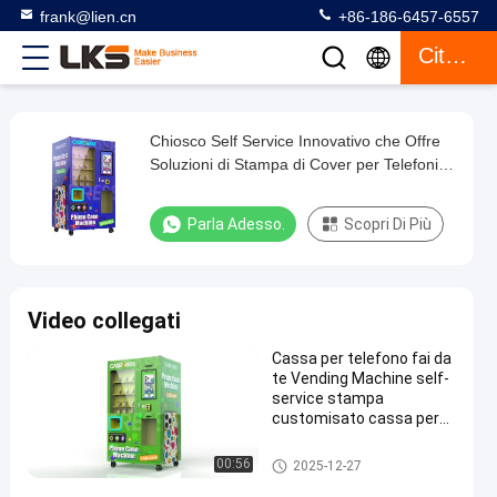
frank@lien.cn
+86-186-6457-6557
Citazione
Chiosco Self Service Innovativo che Offre
Chiosco
Soluzioni di Stampa di Cover per Telefoni
Self
Completamente Personalizzate per il
Service
Settore Retail e Commerciale
Parla Adesso.
Scopri Di Più
Innovativo
che
Offre
Video collegati
Soluzioni
Cassa per telefono fai da
di
te Vending Machine self-
Stampa
service stampa
customisato cassa per
di
telefono
Cover
chiosco self-service
00:56
2025-12-27
per