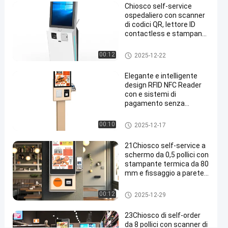
Chiosco self-service
Telefoni
ospedaliero con scanner
Completamente
di codici QR, lettore ID
contactless e stampante
Personalizzate
termica da 80 mm
per
chiosco self-service
00:12
2025-12-22
il
Elegante e intelligente
Settore
design RFID NFC Reader
Retail
con e sistemi di
pagamento senza
e
contatto
Commerciale
chiosco self-service
00:10
2025-12-17
Parla
21Chiosco self-service a
chiosco
2026-
18
schermo da 0,5 pollici con
adesso.
self-
01-13
viste
stampante termica da 80
service
Condividi
mm e fissaggio a parete
per il pagamento e il
#
check-in
chiosco self-service
00:12
2025-12-29
tocco
dello
23Chiosco di self-order
schermo
da 8 pollici con scanner di