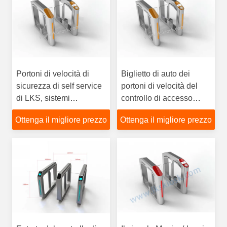
Portoni di velocità di
Biglietto di auto dei
sicurezza di self service
portoni di velocità del
di LKS, sistemi
controllo di accesso
intelligenti del controllo
della falda di LKS LKS
Ottenga il migliore prezzo
Ottenga il migliore prezzo
di accesso, in entrata del
che controlla il sistema
punto scenico
di esercizio di Android