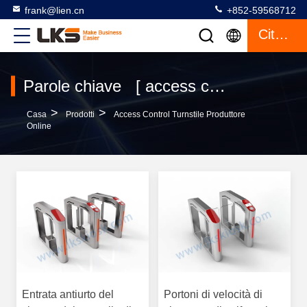
frank@lien.cn
+852-59568712
Citazione
Parole chiave [ access control turnstile ] Partita 8 prodotti
>
>
Casa
Prodotti
Access Control Turnstile Produttore
Online
Entrata antiurto del
Portoni di velocità di