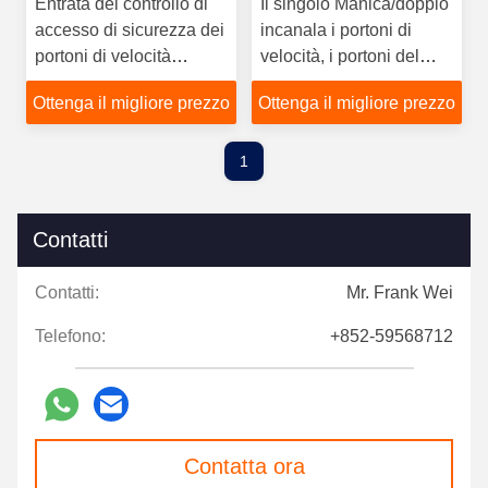
Entrata del controllo di
Il singolo Manica/doppio
accesso di sicurezza dei
incanala i portoni di
portoni di velocità
velocità, i portoni del
dell'indicatore del LED
controllo di accesso di
Ottenga il migliore prezzo
Ottenga il migliore prezzo
con il lettore di schede di
sicurezza con il lettore di
NFC
schede di NFC & la
macchina fotografica da
1
LKS
Contatti
Contatti:
Mr. Frank Wei
Telefono:
+852-59568712
Contatta ora