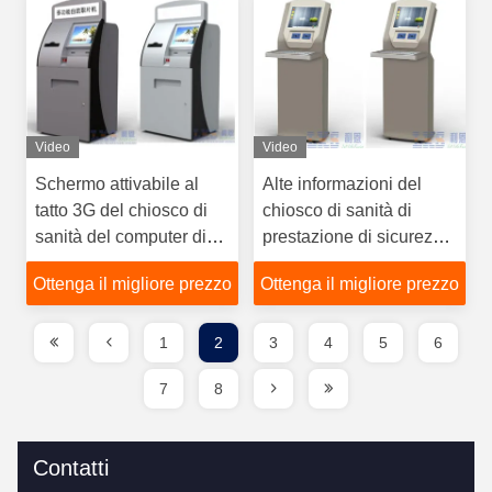
Video
Video
Schermo attivabile al
Alte informazioni del
tatto 3G del chiosco di
chiosco di sanità di
sanità del computer di
prestazione di sicurezza
self service dell'interno
multifunzionali con il
Ottenga il migliore prezzo
Ottenga il migliore prezzo
con il lettore di codici a
lettore di schede
barre
1
2
3
4
5
6
7
8
Contatti