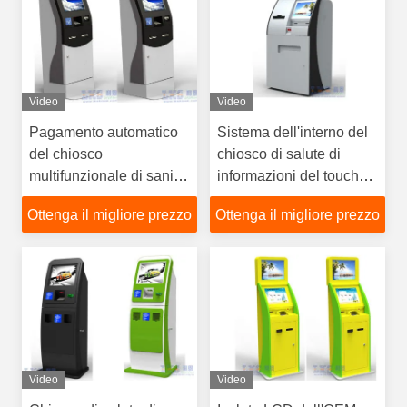
Video
Video
Pagamento automatico
Sistema dell'interno del
del chiosco
chiosco di salute di
multifunzionale di sanità
informazioni del touch
con la stampante termica
screen con A4 la
Ottenga il migliore prezzo
Ottenga il migliore prezzo
del chiosco di 58mm
stampante, lettore di
schede
Video
Video