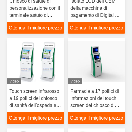
Chiosco di salute di
Isolato LCD dell'OEM
personalizzazione con il
della macchina di
terminale astuto di
pagamento di Digital Bill
pagamento del saltatore,
del chiosco di sanità di
Ottenga il migliore prezzo
Ottenga il migliore prezzo
dei soldi o del lettore
Windows XP
della carta assegni
Video
Video
Touch screen infrarosso
Farmacia a 17 pollici di
a 19 pollici del chiosco
informazioni del touch
di sanità dell'ospedale
screen del chiosco di
multi con il cuscinetto di
salute con l'altoparlante
Ottenga il migliore prezzo
Ottenga il migliore prezzo
Pin
di multimedia