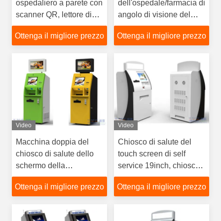
ospedaliero a parete con
dell'ospedale/farmacia di
scanner QR, lettore di
angolo di visione del
carte contactless e
chiosco di salute di
Ottenga il migliore prezzo
Ottenga il migliore prezzo
stampante termica
luminosità 450cd/㎡
l'ampia si è applicata
Video
Video
Macchina doppia del
Chiosco di salute del
chiosco di salute dello
touch screen di self
schermo della
service 19inch, chiosco
stampante a laser A4,
paziente di registrazione
Ottenga il migliore prezzo
Ottenga il migliore prezzo
touch screen
automatizzato del
chiosco