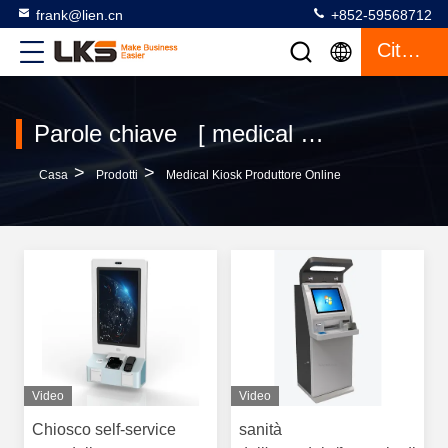
frank@lien.cn
+852-59568712
Citazione
Parole chiave [ medical kiosk ] Partita 91 prodotti
>
>
Casa
Prodotti
Medical Kiosk Produttore Online
Video
Video
Chiosco self-service
sanità