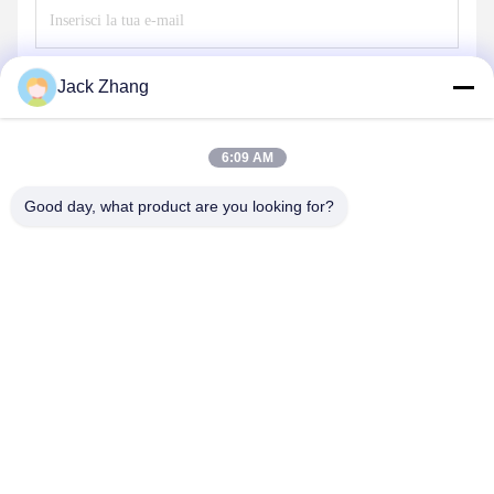
Invii
Jack Zhang
6:09 AM
Good day, what product are you looking for?
SHENZHEN LEAN KIOSK SYSTEMS CO.,
LTD.
frank@lien.cn
+852-59568712
90-8 Dayang Road, 2° piano, comunità Rentian, strada Fuhai,
distretto Baoan, Shenzhen, Guangdong, Cina