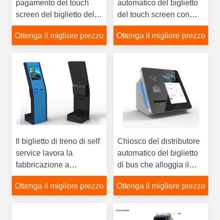
pagamento del touch
automatico del biglietto
screen del biglietto della
del touch screen con
macchina dell'interno
l'erogatore del biglietto,
Ottenga il migliore prezzo
Ottenga il migliore prezzo
dell'erogatore per il
stampante del biglietto
teatro/cinema
Il biglietto di treno di self
Chiosco del distributore
service lavora la
automatico del biglietto
fabbricazione a
di bus che alloggia il
macchina del
lettore di schede della
Ottenga il migliore prezzo
Ottenga il migliore prezzo
distributore automatico
stampante termica
di /Ticket