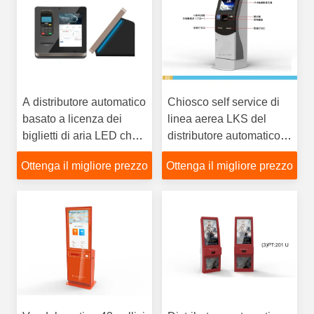
A distributore automatico
Chiosco self service di
basato a licenza dei
linea aerea LKS del
biglietti di aria LED che
distributore automatico
visualizza sulla cima
del biglietto di auto una
Ottenga il migliore prezzo
Ottenga il migliore prezzo
garanzia da 1 anno