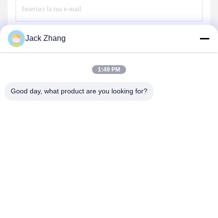
Invii
Jack Zhang
1:49 PM
Good day, what product are you looking for?
SHENZHEN LEAN KIOSK SYSTEMS CO.,
LTD.
frank@lien.cn
+852-59568712
90-8 Dayang Road, 2° piano, comunità Rentian, strada Fuhai,
distretto Baoan, Shenzhen, Guangdong, Cina