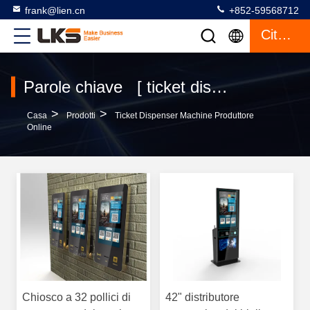
frank@lien.cn
+852-59568712
Citazione
Parole chiave [ ticket dispenser machine ] Partita 120 prodotti
>
>
Casa
Prodotti
Ticket Dispenser Machine Produttore
Online
Chiosco a 32 pollici di
42" distributore