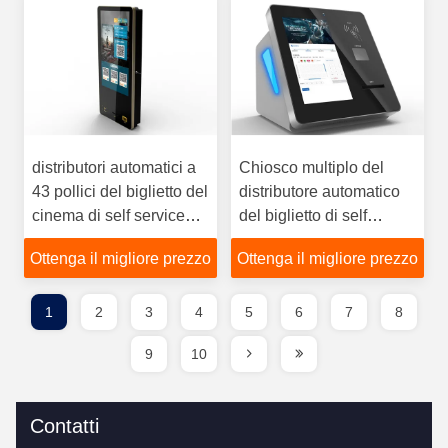
distributori automatici a
Chiosco multiplo del
43 pollici del biglietto del
distributore automatico
cinema di self service
del biglietto di self
21,5 24 32 con il lettore
service a 13.3-23.8
Ottenga il migliore prezzo
Ottenga il migliore prezzo
di codici a barre
pollici da tavolino astuto
1
2
3
4
5
6
7
8
9
10
Contatti