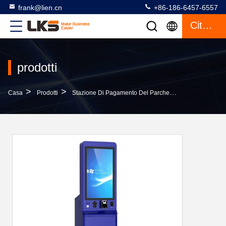
frank@lien.cn
+86-186-6457-6557
Citazione
prodotti
>
>
>
Casa
Prodotti
Stazione Di Pagamento Del Parcheggio
Chiosco Di