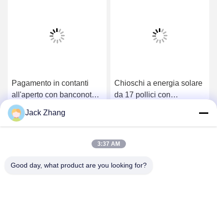
Pagamento in contanti
Chioschi a energia solare
all'aperto con banconote e
da 17 pollici con
monete scanner QR
pagamento in contanti per
Jack Zhang
ricevuta stampante touch
il parcheggio
Ottenga il migliore prezzo
Ottenga il migliore prezzo
screen
3:37 AM
Good day, what product are you looking for?
SHENZHEN LEAN KIOSK SYSTEMS CO.,
LTD.