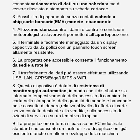
consente
caricamento di dati su una scheda
prima di
essere rilasciato e stampato su schede cartacee.
Possibilità di pagamento senza contatto
schede a
chip
,
carte bancarie
(
EMV
),
monete
- e
banconote
.
Altezza
resistenza
contro i danni e contro le condizioni
meteorologiche sfavorevoli permette di
all'aperto
posizione.
Il terminale è facilmente maneggiato da un display
capacitivo da 32 pollici con un pannello touch screen
altamente resistente.
La progettazione accessibile consente il funzionamento
dal
sedie a rotelle
.
Il trasferimento dei dati può essere effettuato utilizzando
USB, LAN, GPRS/Edge/UMTS o WiFi.
Questo dispositivo è dotato di un
sistema di
monitoraggio automatico
, in modo che il distributore sia
informato tempestivamente della necessità di cambiare la
carta nella stampante, della quantità di monete e banconote
nelle cassette di denaro,relativa al livello di offerta di carte
senza contatto destinate alla vendita, sulla necessità di
azioni di servizio o su un tentativo di rapina.
La progettazione interna si basa su un PC industriale
standard che consente un facile utilizzo di applicazioni già
esistenti e anche un ulteriore sviluppo della macchina.