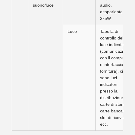
suono/luce
audio,
altoparlante
2x5W
Luce
Tabella di
controllo della
luce indicatore
(comunicazione
con il computer
e interfaccia di
fornitura), ci
sono luci
indicatori
presso la
distribuzione di
carte di stanza,
carte bancarie,
slot di ricevuta,
ecc.