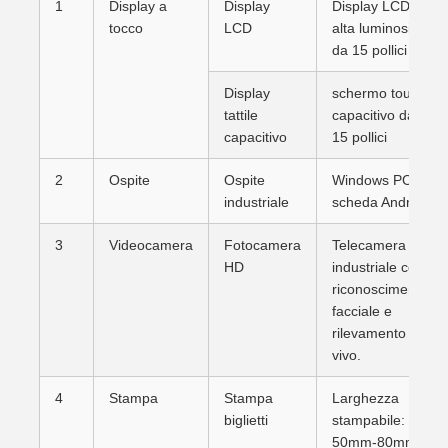
1
Display a
Display
Display LCD ad
tocco
LCD
alta luminosità
da 15 pollici
Display
schermo touch
tattile
capacitivo da
capacitivo
15 pollici
2
Ospite
Ospite
Windows PC o
industriale
scheda Android
3
Videocamera
Fotocamera
Telecamera HD
HD
industriale con
riconoscimento
facciale e
rilevamento dal
vivo.
4
Stampa
Stampa
Larghezza
biglietti
stampabile:
50mm-80mm,