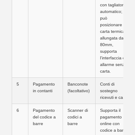
con tagliatore
automatico;
può
posizionare
carta termica
allungata da
80mm,
supporta
l'interfaccia di
allarme senza
carta.
5
Pagamento
Banconote
Conti di
in contanti
(facoltativo)
sostegno
ricevuti e cambi
6
Pagamento
Scanner di
Supporta il
del codice a
codici a
pagamento
barre
barre
online con
codice a barre