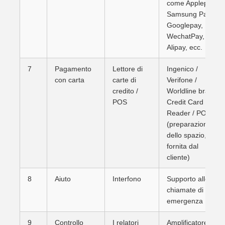
come Applepay,
Samsung Pay,
Googlepay,
WechatPay,
Alipay, ecc.
7
Pagamento
Lettore di
Ingenico /
con carta
carte di
Verifone /
credito /
Worldline brand
POS
Credit Card
Reader / POS
(preparazione
dello spazio,
fornita dal
cliente)
8
Aiuto
Interfono
Supporto alle
chiamate di
emergenza
9
Controllo
I relatori
Amplificatore