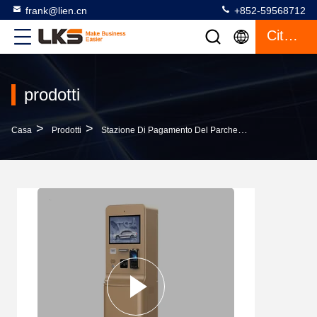
frank@lien.cn
+852-59568712
Citazione
prodotti
>
>
>
Casa
Prodotti
Stazione Di Pagamento Del Parcheggio
Chiosco Di