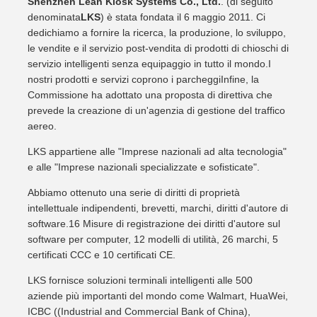
Shenzhen Lean Kiosk Systems Co., Ltd.
. (di seguito
denominata
LKS
) è stata fondata il 6 maggio 2011. Ci
dedichiamo a fornire la ricerca, la produzione, lo sviluppo,
le vendite e il servizio post-vendita di prodotti di chioschi di
servizio intelligenti senza equipaggio in tutto il mondo.I
nostri prodotti e servizi coprono i parcheggiInfine, la
Commissione ha adottato una proposta di direttiva che
prevede la creazione di un'agenzia di gestione del traffico
aereo.
LKS appartiene alle "Imprese nazionali ad alta tecnologia"
e alle "Imprese nazionali specializzate e sofisticate".
Abbiamo ottenuto una serie di diritti di proprietà
intellettuale indipendenti, brevetti, marchi, diritti d'autore di
software.16 Misure di registrazione dei diritti d'autore sul
software per computer, 12 modelli di utilità, 26 marchi, 5
certificati CCC e 10 certificati CE.
LKS fornisce soluzioni terminali intelligenti alle 500
aziende più importanti del mondo come Walmart, HuaWei,
ICBC ((Industrial and Commercial Bank of China),