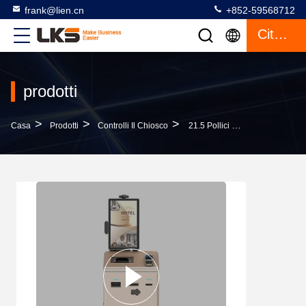
frank@lien.cn
+852-59568712
Citazione
prodotti
>
>
>
Casa
Prodotti
Controlli Il Chiosco
21.5 Pollici Touch Display Self-Check-In Hotel Chiosco Con Distributore Di Chiavi E Lettore Di Passaporto