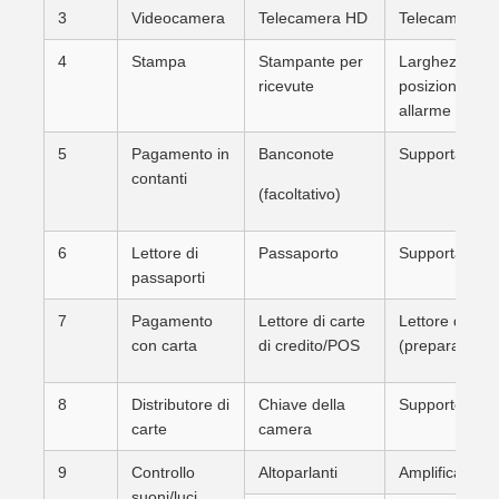
3
Videocamera
Telecamera HD
Telecamera HD 
4
Stampa
Stampante per
Larghezza sta
ricevute
posizionare ca
allarme per m
5
Pagamento in
Banconote
Supporta la ri
contanti
(facoltativo)
6
Lettore di
Passaporto
Supporta il pa
passaporti
7
Pagamento
Lettore di carte
Lettore di car
con carta
di credito/POS
(preparazione 
8
Distributore di
Chiave della
Supporto per l
carte
camera
9
Controllo
Altoparlanti
Amplificatore 
suoni/luci