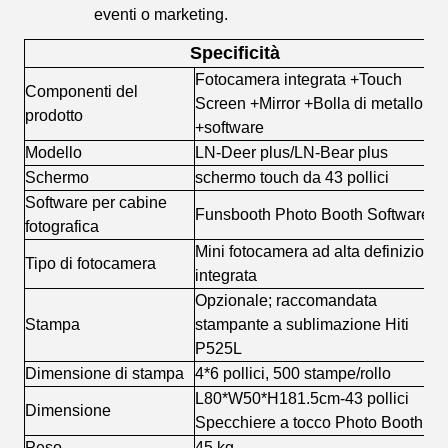
eventi o marketing.
Specificità
Fotocamera integrata +Touch
Componenti del
Screen +Mirror +Bolla di metallo
prodotto
+software
Modello
LN-Deer plus/LN-Bear plus
Schermo
schermo touch da 43 pollici
Software per cabine
Funsbooth Photo Booth Software
fotografica
Mini fotocamera ad alta definizione
Tipo di fotocamera
integrata
Opzionale; raccomandata
Stampa
stampante a sublimazione Hiti
P525L
Dimensione di stampa
4*6 pollici, 500 stampe/rollo
L80*W50*H181.5cm-43 pollici
Dimensione
Specchiere a tocco Photo Booth
Peso
45 kg