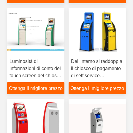
Luminosità di
Dell'interno si raddoppia
informazioni di conto del
il chiosco di pagamento
touch screen del chiosco
di self service
di pagamento di Bill di
dell'esposizione
Ottenga il migliore prezzo
Ottenga il migliore prezzo
self service 250cd/㎡
interattivo con il
terminale di posizione