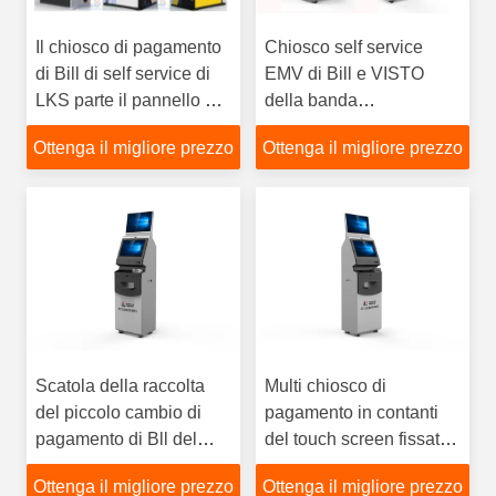
Il chiosco di pagamento
Chiosco self service
di Bill di self service di
EMV di Bill e VISTO
LKS parte il pannello di
della banda
pubblicità della luce
magnetica/Master carta
Ottenga il migliore prezzo
Ottenga il migliore prezzo
della parte posteriore del
assegni colta
LED
Scatola della raccolta
Multi chiosco di
del piccolo cambio di
pagamento in contanti
pagamento di Bll del
del touch screen fissato
chiosco del centro
al muro con la cifratura
Ottenga il migliore prezzo
Ottenga il migliore prezzo
commerciale per carità
del cuscinetto di Pin