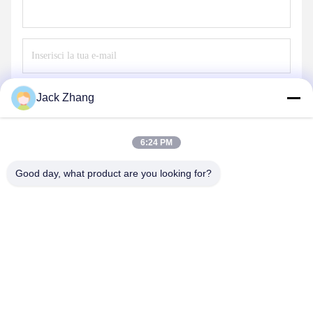
Invii
Jack Zhang
6:24 PM
Good day, what product are you looking for?
SHENZHEN LEAN KIOSK SYSTEMS CO.,
LTD.
frank@lien.cn
+852-59568712