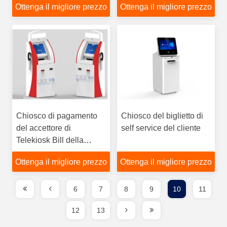
Ottenga il migliore prezzo
Ottenga il migliore prezzo
contanti
pagamento in
contanti/del chiosco
pagamento di Bill/di auto
lettore di schede
Chiosco di pagamento
Chiosco del biglietto di
del accettore di
self service del cliente
Telekiosk Bill della
stampante a laser A4,
Ottenga il migliore prezzo
Ottenga il migliore prezzo
lettore di schede senza
fili di USB MSR di 3
piste
6
7
8
9
10
11
12
13