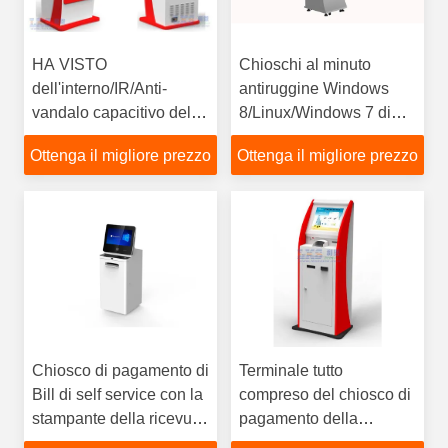
HA VISTO
Chioschi al minuto
dell'interno/IR/Anti-
antiruggine Windows
vandalo capacitivo del
8/Linux/Windows 7 di
chiosco di pagamento di
pagamento di Bill con
Ottenga il migliore prezzo
Ottenga il migliore prezzo
Bill con l'analizzatore di
l'erogatore della carta
QR
Chiosco di pagamento di
Terminale tutto
Bill di self service con la
compreso del chiosco di
stampante della ricevuta
pagamento della
per il terminale dei
macchina del chiosco di