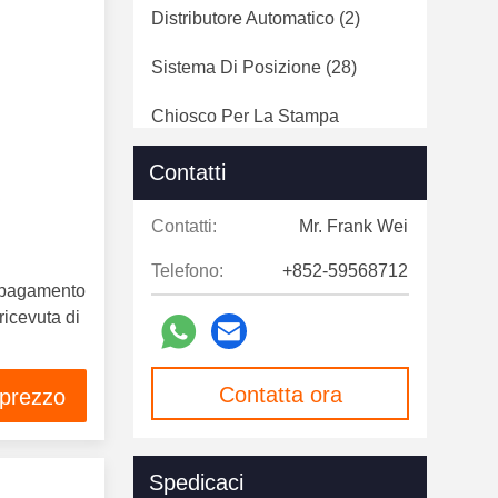
Distributore Automatico
(2)
Sistema Di Posizione
(28)
Chiosco Per La Stampa
Fotografica
(29)
Contatti
Monitor Del Touch Screen
(7)
Contatti:
Mr. Frank Wei
Segnaletica Digitale
(124)
Telefono:
+852-59568712
Portoni Di Velocità
(12)
i pagamento
 ricevuta di
Contatta ora
 prezzo
Spedicaci