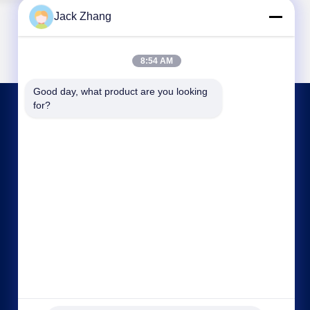
Jack Zhang
8:54 AM
Good day, what product are you looking 
for?
CONTATTACI
frank@lien.cn
+852-59568712
90-8 Dayang Road, 2° piano, comunità Rentian,
strada Fuhai, distretto Baoan, Shenzhen,
Guangdong, Cina