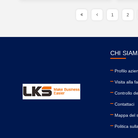
1
2
CHI SIA
Profilo azie
Visita alla f
Controllo de
Contattaci
Mappa del s
Politica sull