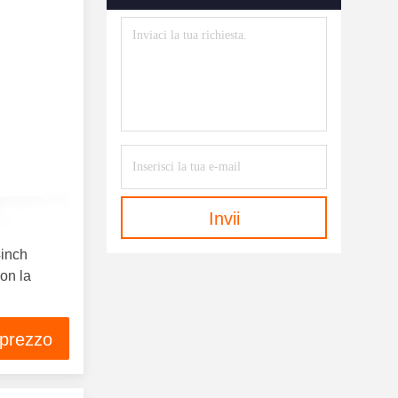
Invii
4inch
on la
 prezzo