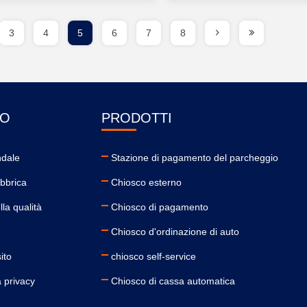
3
4
5
6
7
8
MO
PRODOTTI
ndale
Stazione di pagamento del parcheggio
abbrica
Chiosco esterno
lla qualità
Chiosco di pagamento
Chiosco d'ordinazione di auto
ito
chiosco self-service
a privacy
Chiosco di cassa automatica