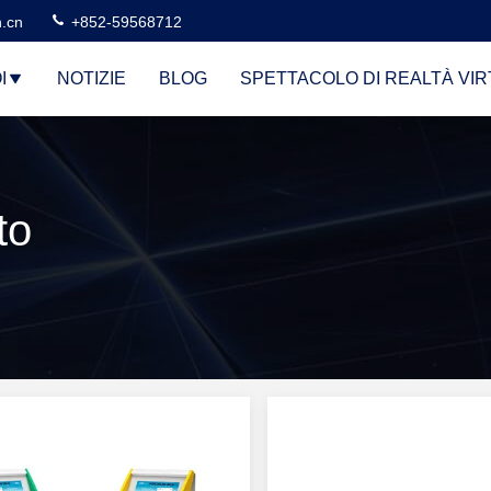
n.cn
+852-59568712
I
NOTIZIE
BLOG
SPETTACOLO DI REALTÀ VI
to