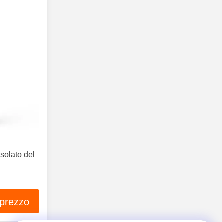
solato del
 prezzo