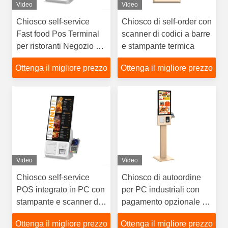
Video
Video
Chiosco self-service
Chiosco di self-order con
Fast food Pos Terminal
scanner di codici a barre
per ristoranti Negozio al
e stampante termica
dettaglio
Ottenga il migliore prezzo
Ottenga il migliore prezzo
Video
Video
Chiosco self-service
Chiosco di autoordine
POS integrato in PC con
per PC industriali con
stampante e scanner di
pagamento opzionale e
codice QR
lettore NFC
Ottenga il migliore prezzo
Ottenga il migliore prezzo