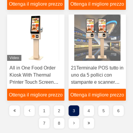
Ottenga il migliore prezzo
Ottenga il migliore prezzo
PIN Pad per progetti di
badge a colori
stazioni degli autobus
Video
All in One Food Order
21Terminale POS tutto in
Kiosk With Thermal
uno da 5 pollici con
Printer Touch Screen
stampante e scanner
Smart Order Payment
touch
Ottenga il migliore prezzo
Ottenga il migliore prezzo
Terminal
1
2
3
4
5
6
7
8