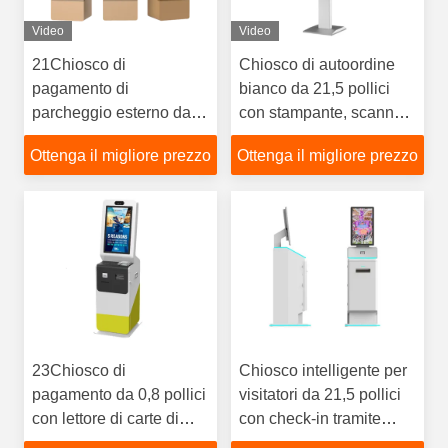
Video
Video
21Chiosco di
Chiosco di autoordine
pagamento di
bianco da 21,5 pollici
parcheggio esterno da
con stampante, scanner
0,5 pollici con codice QR
QR e touch screen per
Ottenga il migliore prezzo
Ottenga il migliore prezzo
e lettore di carte
l'industria della
ristorazione
23Chiosco di
Chiosco intelligente per
pagamento da 0,8 pollici
visitatori da 21,5 pollici
con lettore di carte di
con check-in tramite
riciclaggio in contanti e
codice QR e stampa