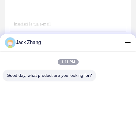
Invii
Jack Zhang
1:11 PM
Good day, what product are you looking for?
SHENZHEN LEAN KIOSK SYSTEMS CO.,
LTD.
frank@lien.cn
+852-59568712