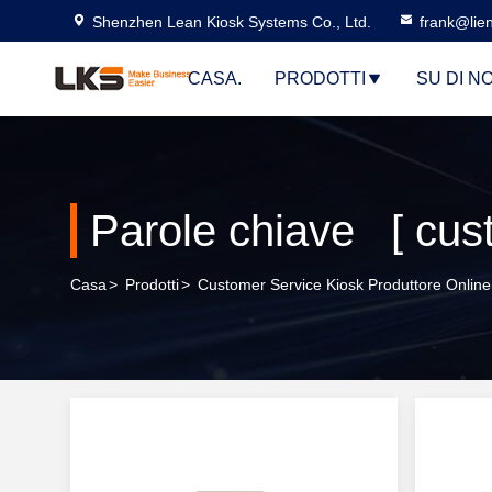
Shenzhen Lean Kiosk Systems Co., Ltd.
frank@lie
CASA.
PRODOTTI
SU DI NO
Parole chiave [ cust
Casa
>
Prodotti
>
Customer Service Kiosk Produttore Online