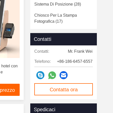
Sistema Di Posizione
(28)
Chiosco Per La Stampa
Fotografica
(17)
Monitor Del Touch Screen
(7)
Contatti
Segnaletica Digitale
(124)
Contatti:
Mr. Frank Wei
Portoni Di Velocità
(12)
Telefono:
+86-186-6457-6557
i hotel con
 e
Contatta ora
 prezzo
Spedicaci