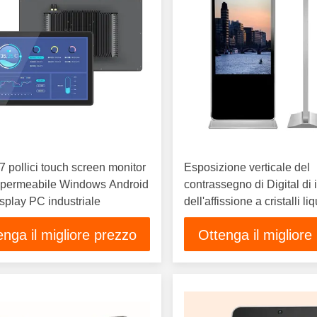
27 pollici touch screen monitor
Esposizione verticale del
mpermeabile Windows Android
contrassegno di Digital di 
play PC industriale
dell'affissione a cristalli liq
pubblicità della rete a 49 p
enga il migliore prezzo
Ottenga il migliore
giocatore con software