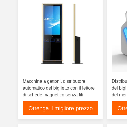
Macchina a gettoni, distributore
Distrib
automatico del biglietto con il lettore
del bigl
di schede magnetico senza fili
del mem
Ottenga il migliore prezzo
Ott