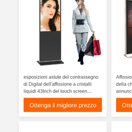
esposizioni astute del contrassegno
Affissio
di Digital dell'affissione a cristalli
della c
liquidi 43Inch del touch screen
annunci
RK3288 di OS 7,1 del sistema della
contras
Ottenga il migliore prezzo
Ott
gestione ultra esile autonoma della
schermo
nuvola
55 polli