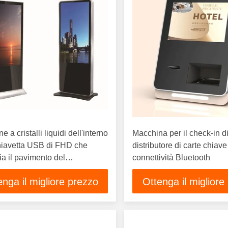
ne a cristalli liquidi dell'interno
Macchina per il check-in d
hiavetta USB di FHD che
distributore di carte chiave
a il pavimento del
connettività Bluetooth
segno di Digital dello
enga il migliore prezzo
Ottenga il migliore
 di visualizzazione che sta a
ci