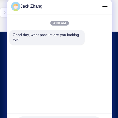
Jack Zhang
4:00 AM
Good day, what product are you looking 
for?
CONTATTACI
frank@lien.cn
+86-186-6457-6557
90-8 Dayang Road, 2° piano, comunità Rentian,
strada Fuhai, distretto Baoan, Shenzhen,
Guangdong, Cina