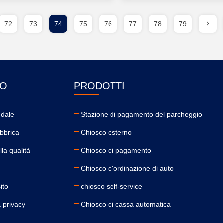
72
73
74
75
76
77
78
79
MO
PRODOTTI
ndale
Stazione di pagamento del parcheggio
abbrica
Chiosco esterno
lla qualità
Chiosco di pagamento
Chiosco d'ordinazione di auto
ito
chiosco self-service
a privacy
Chiosco di cassa automatica