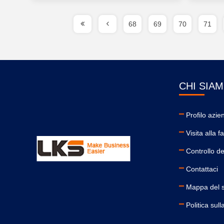
68
69
70
71
CHI SIA
Profilo azie
Visita alla f
Controllo de
Contattaci
Mappa del s
Politica sull