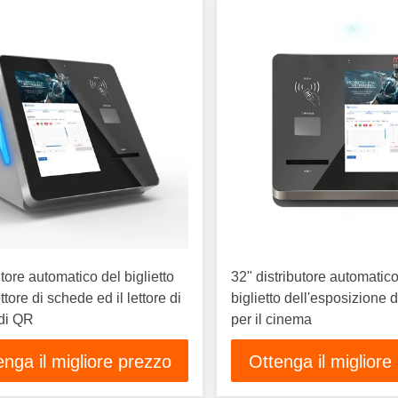
utore automatico del biglietto
32" distributore automatic
ettore di schede ed il lettore di
biglietto dell'esposizione d
di QR
per il cinema
enga il migliore prezzo
Ottenga il migliore