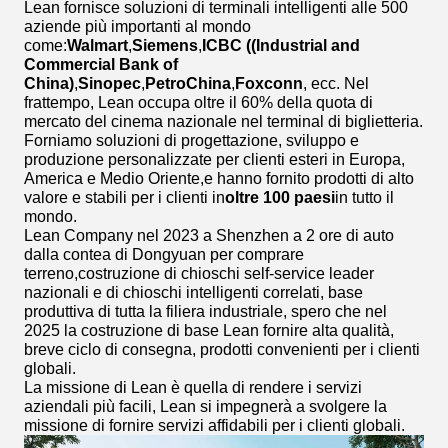
Lean fornisce soluzioni di terminali intelligenti alle 500
aziende più importanti al mondo
come:
Walmart
,
Siemens
,
ICBC ((Industrial and
Commercial Bank of
China)
,
Sinopec
,
PetroChina
,
Foxconn
, ecc. Nel
frattempo, Lean occupa oltre il 60% della quota di
mercato del cinema nazionale nel terminal di biglietteria.
Forniamo soluzioni di progettazione, sviluppo e
produzione personalizzate per clienti esteri in Europa,
America e Medio Oriente,e hanno fornito prodotti di alto
valore e stabili per i clienti in
oltre 100 paesi
in tutto il
mondo.
Lean Company nel 2023 a Shenzhen a 2 ore di auto
dalla contea di Dongyuan per comprare
terreno,costruzione di chioschi self-service leader
nazionali e di chioschi intelligenti correlati, base
produttiva di tutta la filiera industriale, spero che nel
2025 la costruzione di base Lean fornire alta qualità,
breve ciclo di consegna, prodotti convenienti per i clienti
globali.
La missione di Lean è quella di rendere i servizi
aziendali più facili, Lean si impegnerà a svolgere la
missione di fornire servizi affidabili per i clienti globali.