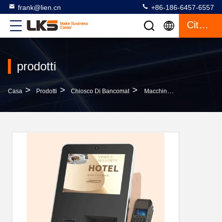
frank@lien.cn
+86-186-6457-6557
Citazione
prodotti
>
>
>
Casa
Prodotti
Chiosco Di Bancomat
Macchina Per Il Check-In Di Hotel Con Distributore Di Carte Chiave E Connettività Bluetooth