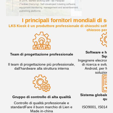
I principali fornitori mondiali di so
LKS Kiosk è un produttore professionale di chioschi self-servi
chiosco person
Software e hard
Team di progettazione professionale
Squad
Ingegnere elecironica 
Il team di progettazione più professionale,
di ricerca e svilup
dall'hardware alla struttura interna
Android, per forni
soluzione g
Sistema globale di
Gruppo di controllo di alta qualità
quali
Controllo di qualità professionale e
standardFare il buon marchio di Lien e
ISO9001, IS01400
Made.in-china