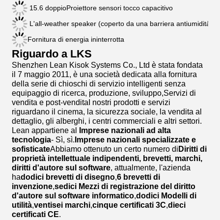
15.6 doppio
Proiettore sensori tocco capacitivo
L'all-weather speaker (coperto da una barriera antiumidità IP
Fornitura di energia ininterrotta
Riguardo a LKS
Shenzhen Lean Kisok Systems Co., Ltd è stata fondata
il 7 maggio 2011, è una società dedicata alla fornitura
della serie di chioschi di servizio intelligenti senza
equipaggio di ricerca, produzione, sviluppo,Servizi di
vendita e post-venditaI nostri prodotti e servizi
riguardano il cinema, la sicurezza sociale, la vendita al
dettaglio, gli alberghi, i centri commerciali e altri settori.
Lean appartiene al
Imprese nazionali ad alta
tecnologia
- Sì, sì.
Imprese nazionali specializzate e
sofisticate
Abbiamo ottenuto un certo numero di
Diritti di
proprietà intellettuale indipendenti, brevetti, marchi,
diritti d'autore sul software
, attualmente, l'azienda
ha
dodici brevetti di disegno
,
6 brevetti di
invenzione
,
sedici Mezzi di registrazione del diritto
d'autore sul software informatico
,
dodici Modelli di
utilità
,
ventisei marchi
,
cinque certificati 3C
,
dieci
certificati CE
.