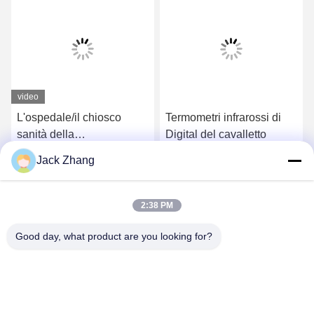
video
L'ospedale/il chiosco
Termometri infrarossi di
sanità della
Digital del cavalletto
farmacia/chiosco di
Jack Zhang
assistenza medica si
Ottenga il migliore prezzo
Ottenga il migliore prezzo
conformano Europa MDD
e U.S.A. FDCA standard,
2:38 PM
progettazione elegante da
LKS
Good day, what product are you looking for?
SHENZHEN LEAN KIOSK SYSTEMS CO.,
LTD.