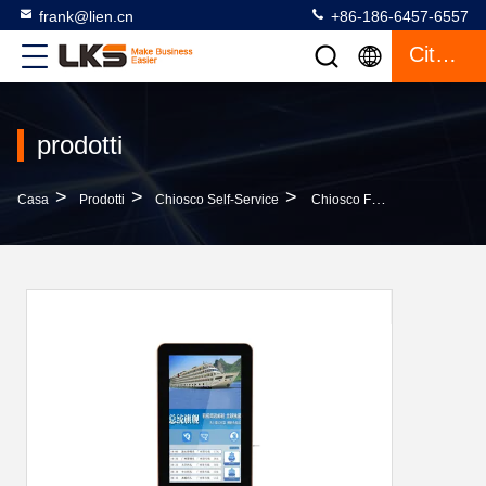
frank@lien.cn
+86-186-6457-6557
Citazione
prodotti
>
>
>
Casa
Prodotti
Chiosco Self-Service
Chiosco Fissato Al Muro Di Pagamento Di Self Service Del Chiosco, Bene Durevole A 32 Pollici Del Chiosco Di Pagamento Di Auto