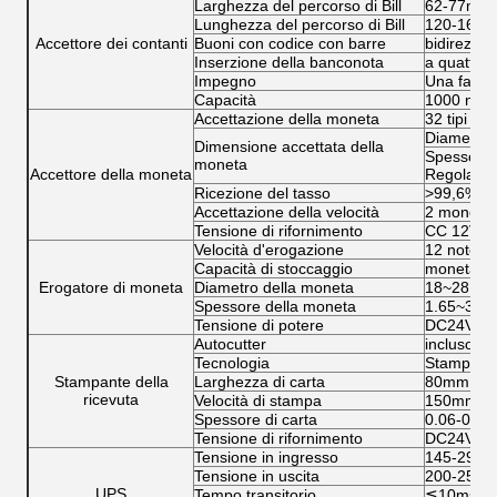
Larghezza del percorso di Bill
62-77mm
Lunghezza del percorso di Bill
120-160
Accettore dei contanti
Buoni con codice con barre
bidirezion
Inserzione della banconota
a quattro 
Impegno
Una fattur
Capacità
1000 not
Accettazione della moneta
32 tipi ma
Diametro 
Dimensione accettata della
Spessore 
moneta
Accettore della moneta
Regolamen
Ricezione del tasso
>99,6%
Accettazione della velocità
2 monete 
Tensione di rifornimento
CC 12V-2
Velocità d'erogazione
12 note/s
Capacità di stoccaggio
moneta 1
Erogatore di moneta
Diametro della moneta
18~28.5
Spessore della moneta
1.65~3.2
Tensione di potere
DC24V
Autocutter
incluso
Tecnologia
Stampa te
Stampante della
Larghezza di carta
80mm
ricevuta
Velocità di stampa
150mm/s
Spessore di carta
0.06-0.1
Tensione di rifornimento
DC24V
Tensione in ingresso
145-290v
Tensione in uscita
200-255v
UPS
Tempo transitorio
≦10ms