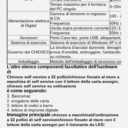
Tempo massimo per il fornitura
3~20minute
del PC singolo
Gamma di tensione in ingresso
100 ‐ 24
di CA
Alimentazione elettrica
Frequenza
50Hz a 6
di Digital
Uscita sopra protezione corrente
110~130
Frequenza
50Hz a 6
Accessori
Porto Cavo-lan, porte USB, altoparlanti, fan, 
Sistema di esercizio
Sistema di esercizio di Windows XP o di W
La struttura d'acciaio durevole, dimagrisce 
Governo del CHIOSCO
prova d'umidità, antiruggine, l'antiacido, la 
su richiesta.
Imballaggio
Metodo dell'imballaggio di sicurezza con 
L'altro elenco componenti facoltativo dell'hardware
di
Chiosco self service a 32 pollici/chiosco fissato al muro a
macchina di self service con il lettore della carta assegni,
chiosco self service su ordinazione
è come seguendo:
1.
Bancomat
2. erogatore della carta
3. lettore di codici a barre
4. lettore di impronta digitale
Immagine principale
chiosco a macchina/d'ordinazione
a 32 pollici di self service/chiosco fissato al muro con il
:
lettore della carta assegni per il ristorante da LKS