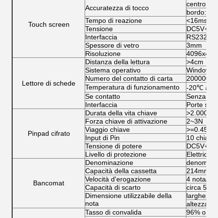
centro: <
Accuratezza di tocco
bordo: <3
Tempo di reazione
<16ms>
Touch screen
Tensione
DC5V+/-
Interfaccia
RS232, U
Spessore di vetro
3mm
Risoluzione
4096x409
Distanza della lettura
>4cm
Sistema operativo
Windows 9
Numero del contatto di carta
200000 se
Lettore di schede
Temperatura di funzionamento
-20℃ a 6
Se contatto
Senza con
Interfaccia
Porte seri
Durata della vita chiave
>2.000.00
Forza chiave di attivazione
2~3N
Viaggio chiave
>=0.45m
Pinpad cifrato
Input di Pin
10 chiavi 
Tensione di potere
DC5V+/-1
Livello di protezione
Elettricità
Denominazione
denomina
Capacità della cassetta
214mm
Velocità d'erogazione
4 nota/se
Bancomat
Capacità di scarto
circa 50 n
Dimensione utilizzabile della
larghezz
nota
altezza:
Tasso di convalida
96% o più 