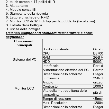
touch screen a 17 pollici di IR
Altoparlante
Modulo senza fili
Stampante della ricevuta
Lettore di schede di RFID
Monitor LCD di 32 InchTop per la pubblicità (facoltativa)
Entrata della bottiglia
Uscita della bottiglia
L'elenco componenti standard dell'hardware è come
seguendo:
Componenti
Spe
principali
Bordo industriale
Gigabyte/
CPU
E5700/G20
RAM
2GB /4 G
Sistema del PC
HDD
500G
Interfaccia
Porti di 6
Alimentazione elettrica del PC
Parete d
Dimensioni dello schermo
Diagonale 
Luminosità
250cd/m2
Angolo
orizzonta
Contrasto
1000:1
Monitor LCD
Vita della metropolitana della
più di 40
lampadina
Tempo di reazione
<5ms>
Max. Resolution
1280×102
Dimensioni dello schermo
Diagonale 