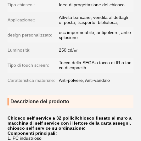
Tipo chiosco::
Idee di progettazione del chiosco
Attività bancarie, vendita al dettagli
Applicazione::
o, posta, trasporto, biblioteca,
ecc impermeabile, antipolvere, antie
design personalizzato:
splosione
Luminosità:
250 cd/㎡
Tocco della SEGA o tocco di IR o toc
Tipo di touch screen:
co di capacità
Caratteristica materiale:
Anti-polvere, Anti-vandalo
Descrizione del prodotto
Chiosco self service a 32 pollici/chiosco fissato al muro a
macchina di self service con il lettore della carta assegni,
chiosco self service su ordinazione
:
Componenti principali:
PC industrioso