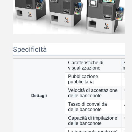
Specificità
Caratteristiche di
Displ
visualizzazione
inte
Pubblicazione
Imm
pubblicitaria
Velocità di accettazione
Cir
Dettagli
delle banconote
Tasso di convalida
Altr
delle banconote
Capacità di impilazione
Cir
delle banconote
La banconota rende più
Fin