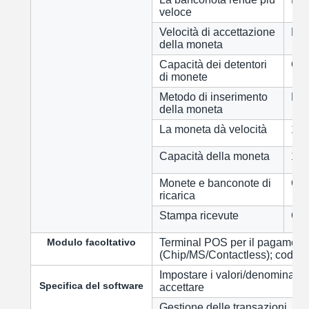
veloce
Velocità di accettazione
Fin
della moneta
Capacità dei detentori
Cir
di monete
Metodo di inserimento
Max
della moneta
La moneta dà velocità
12 
Capacità della moneta
140
Monete e banconote di
Con
ricarica
Stampa ricevute
Con
Modulo facoltativo
Terminal POS per il pagamento
(Chip/MS/Contactless); codi
Impostare i valori/denominazi
Specifica del software
accettare
Gestione delle transazioni